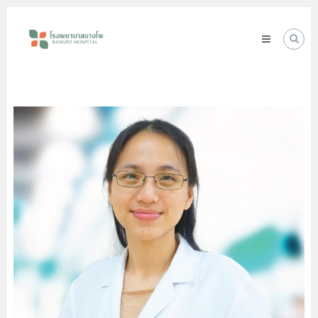
Skip
โรง
to
พยาบาล
content
บางโพ
Your
choice
for
Good
Health