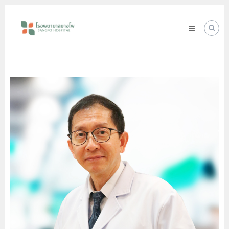
Skip
โรง
to
พยาบาล
content
บางโพ
Your
choice
for
Good
Health