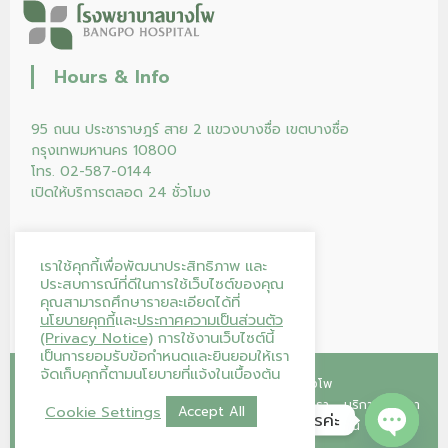
Hours & Info
95 ถนน ประชาราษฎร์ สาย 2 แขวงบางซื่อ เขตบางซื่อ
กรุงเทพมหานคร 10800
โทร. 02-587-0144
เปิดให้บริการตลอด 24 ชั่วโมง
เราใช้คุกกี้เพื่อพัฒนาประสิทธิภาพ และ
ประสบการณ์ที่ดีในการใช้เว็บไซต์ของคุณ
คุณสามารถศึกษารายละเอียดได้ที่
นโยบายคุกกี้
และ
ประกาศความเป็นส่วนตัว
(Privacy Notice)
การใช้งานเว็บไซต์นี้
เป็นการยอมรับข้อกำหนดและยินยอมให้เรา
จัดเก็บคุกกี้ตามนโยบายที่แจ้งในเบื้องต้น
Copyright © 2026
โรงพยาบาลบางโพ
หน้าแรก
คลินิก
โปรแกรม/แพ็กเกจ
ร้านค้าของเรา
บริการของเรา
Cookie Settings
Accept All
โรงพยาบาลบางโพ ยินดีให้บริการค่ะ
บทความ
บริจาคโลหิต
ติดต่อเรา
ลงทะเบียนนัดออนไลน์