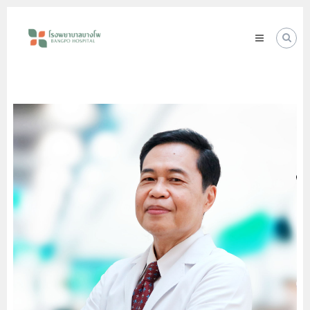
Skip
โรง
to
พยาบาล
content
บางโพ
Your
choice
for
Good
Health