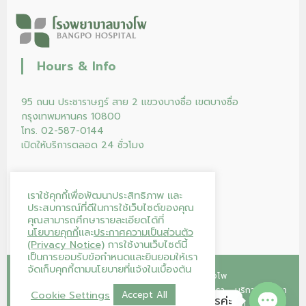
Hours & Info
95 ถนน ประชาราษฎร์ สาย 2 แขวงบางซื่อ เขตบางซื่อ
กรุงเทพมหานคร 10800
โทร. 02-587-0144
เปิดให้บริการตลอด 24 ชั่วโมง
เราใช้คุกกี้เพื่อพัฒนาประสิทธิภาพ และ
ประสบการณ์ที่ดีในการใช้เว็บไซต์ของคุณ
คุณสามารถศึกษารายละเอียดได้ที่
นโยบายคุกกี้
และ
ประกาศความเป็นส่วนตัว
(Privacy Notice)
การใช้งานเว็บไซต์นี้
เป็นการยอมรับข้อกำหนดและยินยอมให้เรา
จัดเก็บคุกกี้ตามนโยบายที่แจ้งในเบื้องต้น
Copyright © 2026
โรงพยาบาลบางโพ
หน้าแรก
คลินิก
โปรแกรม/แพ็กเกจ
ร้านค้าของเรา
บริการของเรา
Cookie Settings
Accept All
โรงพยาบาลบางโพ ยินดีให้บริการค่ะ
บทความ
บริจาคโลหิต
ติดต่อเรา
ลงทะเบียนนัดออนไลน์