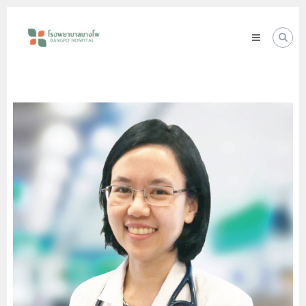
Skip
โรง
to
พยาบาล
content
บางโพ
Your
choice
for
Good
Health