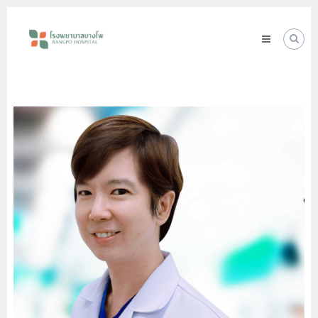
Skip
โรง
to
พยาบาล
content
บางโพ
Your
choice
for
Good
Health