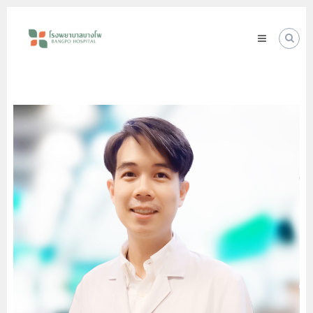
Skip
โรง
to
พยาบาล
content
บางโพ
Your
choice
for
Good
Health