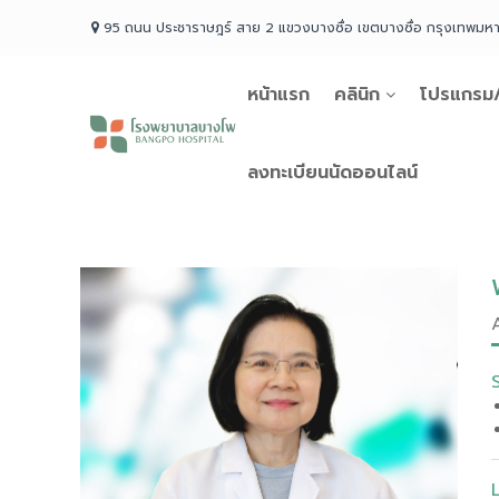
Skip
95 ถนน ประชาราษฎร์ สาย 2 แขวงบางซื่อ เขตบางซื่อ กรุงเทพม
to
content
หน้าแรก
คลินิก
โปรแกรม/
โรง
พยาบาล
บางโพ
ลงทะเบียนนัดออนไลน์
Your
choice
for
Good
Health