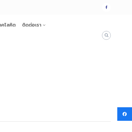
แฟน
เพจ
าคโลหิต
ติดต่อเรา