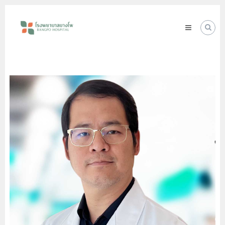
Skip
โรง
to
พยาบาล
content
บางโพ
Your
choice
for
Good
Health