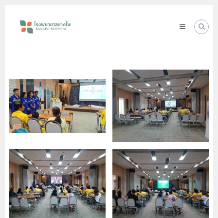
Skip
โรง
to
พยาบาล
content
บางโพ
Your
choice
for
Good
Health