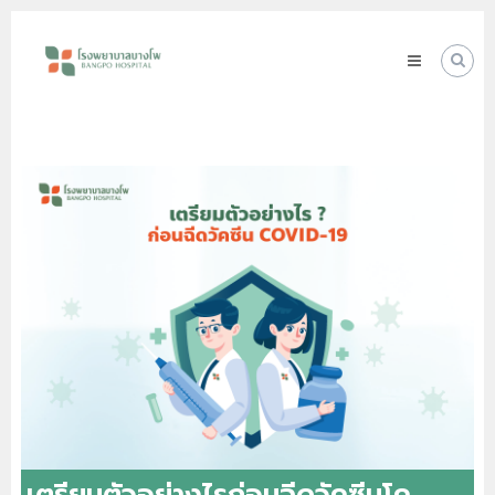
Skip
โรง
to
พยาบาล
content
บางโพ
Your
choice
for
Good
Health
เตรียมตัวอย่างไรก่อนฉีดวัคซีนโค