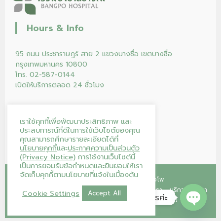
Hours & Info
95 ถนน ประชาราษฎร์ สาย 2 แขวงบางซื่อ เขตบางซื่อ
กรุงเทพมหานคร 10800
โทร. 02-587-0144
เปิดให้บริการตลอด 24 ชั่วโมง
เราใช้คุกกี้เพื่อพัฒนาประสิทธิภาพ และ
ประสบการณ์ที่ดีในการใช้เว็บไซต์ของคุณ
คุณสามารถศึกษารายละเอียดได้ที่
นโยบายคุกกี้
และ
ประกาศความเป็นส่วนตัว
(Privacy Notice)
การใช้งานเว็บไซต์นี้
เป็นการยอมรับข้อกำหนดและยินยอมให้เรา
จัดเก็บคุกกี้ตามนโยบายที่แจ้งในเบื้องต้น
Copyright © 2026
โรงพยาบาลบางโพ
หน้าแรก
คลินิก
โปรแกรม/แพ็กเกจ
ร้านค้าของเรา
บริการของเรา
Cookie Settings
Accept All
โรงพยาบาลบางโพ ยินดีให้บริการค่ะ
บทความ
บริจาคโลหิต
ติดต่อเรา
ลงทะเบียนนัดออนไลน์
Open ch