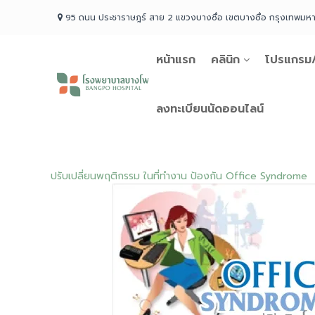
Skip
95 ถนน ประชาราษฎร์ สาย 2 แขวงบางซื่อ เขตบางซื่อ กรุงเทพม
to
content
หน้าแรก
คลินิก
โปรแกรม/
โรง
พยาบาล
บางโพ
ลงทะเบียนนัดออนไลน์
Your
choice
for
Good
ปรับเปลี่ยนพฤติกรรม ในที่ทำงาน ป้องกัน Office Syndrome
Health