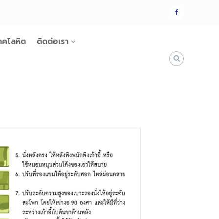
แฟน
เพจ
าคโลหิต
ติดต่อเรา