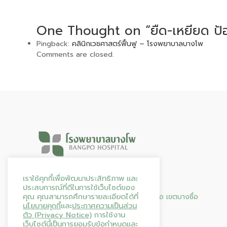
One Thought on “ยืด-เหยียด ป้
Pingback:
คลินิกเวชศาสตร์ฟื้นฟู – โรงพยาบาลบางโพ
Comments are closed.
Hours & Info
เราใช้คุกกี้เพื่อพัฒนาประสิทธิภาพ และ
ประสบการณ์ที่ดีในการใช้เว็บไซต์ของ
คุณ คุณสามารถศึกษารายละเอียดได้ที่
95 ถนน ประชาราษฎร์ สาย 2 แขวงบางซื่อ เขตบางซื่อ
นโยบายคุกกี้
และ
ประกาศความเป็นส่วน
กรุงเทพมหานคร 10800
ตัว (Privacy Notice)
การใช้งาน
โทร. 02-587-0144
เว็บไซต์นี้เป็นการยอมรับข้อกำหนดและ