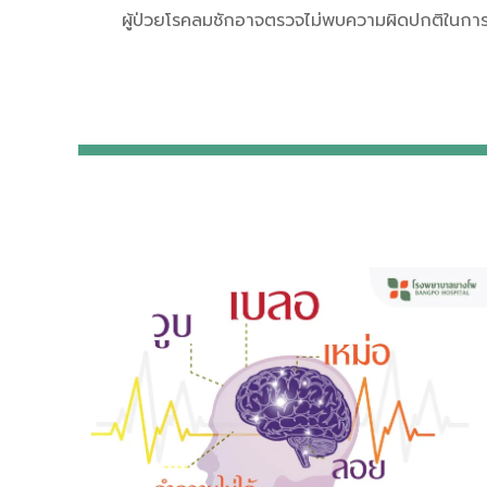
ผู้ป่วยโรคลมชักอาจตรวจไม่พบความผิดปกติในการตร