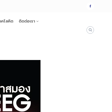
แฟน
เพจ
าคโลหิต
ติดต่อเรา