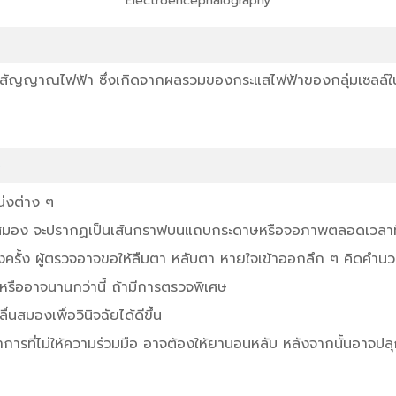
Electroencephalography
ทึกสัญญาณไฟฟ้า ซึ่งเกิดจากผลรวมของกระแสไฟฟ้าของกลุ่มเซ
ง
น่งต่าง ๆ
กสมอง จะปรากฏเป็นเส้นกราฟบนแถบกระดาษหรือจอภาพตลอดเวลาท
รั้ง ผู้ตรวจอาจขอให้ลืมตา หลับตา หายใจเข้าออกลึก ๆ คิดคำ
รืออาจนานกว่านี้ ถ้ามีการตรวจพิเศษ
นสมองเพื่อวินิจฉัยได้ดีขึ้น
การที่ไม่ให้ความร่วมมือ อาจต้องให้ยานอนหลับ หลังจากนั้นอาจปลุก