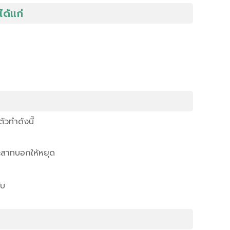
ด้แก่
วทำดังนี้
ระสาทบอกให้หยุด
ับ