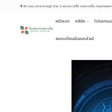
Skip
95 ถนน ประชาราษฎร์ สาย 2 แขวงบางซื่อ เขตบางซื่อ กรุงเทพม
to
content
หน้าแรก
คลินิก
โปรแกรม/
โรง
พยาบาล
บางโพ
ลงทะเบียนนัดออนไลน์
Your
choice
for
Good
Health