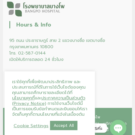
Hours & Info
95 ถนน ประชาราษฎร์ สาย 2 แขวงบางซื่อ เขตบางซื่อ
กรุงเทพมหานคร 10800
โทร. 02-587-0144
เปิดให้บริการตลอด 24 ชั่วโมง
เราใช้คุกกี้เพื่อพัฒนาประสิทธิภาพ และ
ประสบการณ์ที่ดีในการใช้เว็บไซต์ของคุณ
คุณสามารถศึกษารายละเอียดได้ที่
นโยบายคุกกี้
และ
ประกาศความเป็นส่วนตัว
(Privacy Notice)
การใช้งานเว็บไซต์นี้
เป็นการยอมรับข้อกำหนดและยินยอมให้เรา
จัดเก็บคุกกี้ตามนโยบายที่แจ้งในเบื้องต้น
Copyright © 2026
โรงพยาบาลบางโพ
หน้าแรก
คลินิก
โปรแกรม/แพ็กเกจ
ร้านค้าของเรา
บริการของเรา
Cookie Settings
Accept All
โรงพยาบาลบางโพ ยินดีให้บริการค่ะ
บทความ
บริจาคโลหิต
ติดต่อเรา
ลงทะเบียนนัดออนไลน์