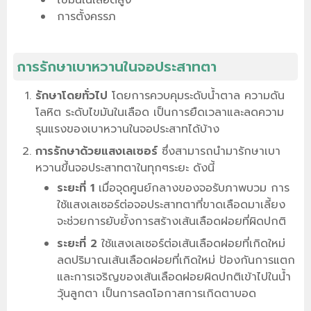
การตั้งครรภ
การรักษาเบาหวานในจอประสาทตา
รักษาโดยทั่วไป
โดยการควบคุมระดับน้ำตาล ความดัน
โลหิต ระดับไขมันในเลือด เป็นการยืดเวลาและลดความ
รุนแรงของเบาหวานในจอประสาทได้บ้าง
การรักษาด้วยแสงเลเซอร์
ซึ่งสามารถนำมารักษาเบา
หวานขึ้นจอประสาทตาในทุกๆระยะ ดังนี้
ระยะที่ 1
เมื่อจุดศูนย์กลางของจอรับภาพบวม การ
ใช้แสงเลเซอร์ต่อจอประสาทตาที่ขาดเลือดมาเลี้ยง
จะช่วยการยับยั้งการสร้างเส้นเลือดฝอยที่ผิดปกติ
ระยะที่ 2
ใช้แสงเลเซอร์ต่อเส้นเลือดฝอยที่เกิดใหม่
ลดปริมาณเส้นเลือดฝอยที่เกิดใหม่ ป้องกันการแตก
และการเจริญของเส้นเลือดฝอยผิดปกติเข้าไปในน้ำ
วุ้นลูกตา เป็นการลดโอกาสการเกิดตาบอด