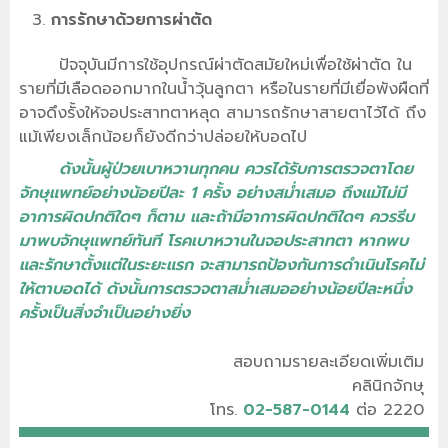
การรักษาด้วยการผ่าตัด
ปัจจุบันมีการใช้อุปกรณ์ผ่าตัดสมัยใหม่เพื่อใช้ผ่าตัด ใน
รายที่มีเลือดออกมากในน้ำวุ้นลูกตา หรือในรายที่มีเยื่อพังผืดที่
อาจดึงรั้งให้จอประสาทตาหลุด สามารถรักษาสายตาไว้ได้ ถึง
แม้เพียงเล็กน้อยก็ยังดีกว่าปล่อยให้บอดไป
ดังนั้นผู้ป่วยเบาหวานทุกคน ควรได้รับการตรวจตาโดย
จักษุแพทย์อย่างน้อยปีละ 1 ครั้ง อย่างสม่ำเสมอ ถึงแม้ไม่มี
อาการผิดปกติใดๆ ก็ตาม และถ้ามีอาการผิดปกติใดๆ ควรรีบ
มาพบจักษุแพทย์ทันที โรคเบาหวานในจอประสาทตา หากพบ
และรักษาตั้งแต่ในระยะแรก จะสามารถป้องกันการดำเนินโรคไม่
ให้ตาบอดได้ ดังนั้นการตรวจตาสม่ำเสมออย่างน้อยปีละหนึ่ง
ครั้งเป็นสิ่งจำเป็นอย่างยิ่ง
สอบถามรายละเอียดเพิ่มเติม
คลินิกจักษุ
โทร.
02-587-0144
ต่อ 2220