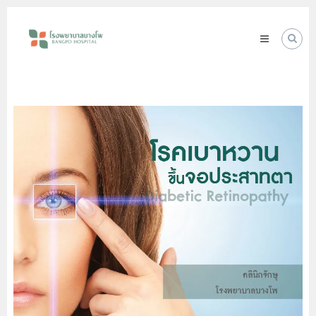
Skip
โรง
to
พยาบาล
content
บางโพ
Your
choice
for
Good
Health