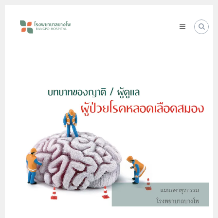
Skip
โรง
to
พยาบาล
content
บางโพ
Your
choice
for
Good
Health