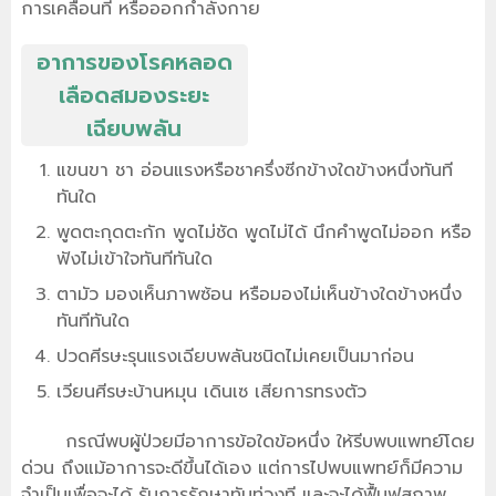
การเคลื่อนที่ หรือออกกำลังกาย
อาการของโรคหลอด
เลือดสมองระยะ
เฉียบพลัน
แขนขา ชา อ่อนแรงหรือชาครึ่งซีกข้างใดข้างหนึ่งทันที
ทันใด
พูดตะกุดตะกัก พูดไม่ชัด พูดไม่ได้ นึกคำพูดไม่ออก หรือ
ฟังไม่เข้าใจทันทีทันใด
ตามัว มองเห็นภาพซ้อน หรือมองไม่เห็นข้างใดข้างหนึ่ง
ทันทีทันใด
ปวดศีรษะรุนแรงเฉียบพลันชนิดไม่เคยเป็นมาก่อน
เวียนศีรษะบ้านหมุน เดินเซ เสียการทรงตัว
กรณีพบผู้ป่วยมีอาการข้อใดข้อหนึ่ง ให้รีบพบแพทย์โดย
ด่วน ถึงแม้อาการจะดีขึ้นได้เอง แต่การไปพบแพทย์ก็มีความ
จำเป็นเพื่อจะได้ รับการรักษาทันท่วงที และจะได้ฟื้นฟูสภาพ