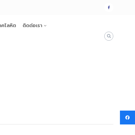
แฟน
เพจ
าคโลหิต
ติดต่อเรา