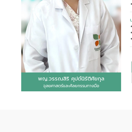
พญ.วรรณสิริ คุปต์นิรัติศัยกุล
จุลยศาสตร์และศัลยกรรมทางมือ