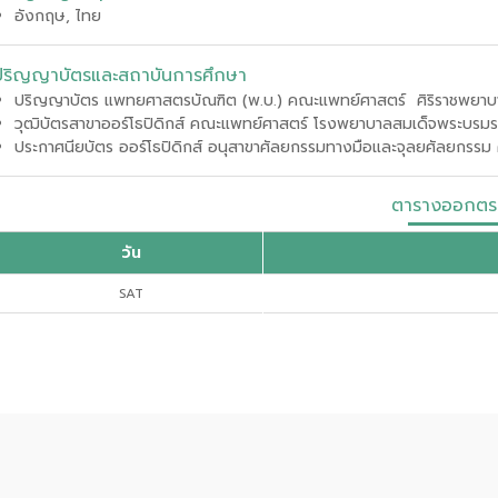
อังกฤษ, ไทย
ปริญญาบัตรและสถาบันการศึกษา
ปริญญาบัตร แพทยศาสตรบัณฑิต (พ.บ.) คณะแพทย์ศาสตร์
ศิริราชพยาบ
วุฒิบัตรสาขาออร์โธปิดิกส์
คณะแพทย์ศาสตร์
โรงพยาบาลสมเด็จพระบรมรา
ประกาศนียบัตร
ออร์โธปิดิกส์ อนุสาขาศัลยกรรมทางมือและจุลยศัลยกรรม
ตารางออกตร
วัน
SAT