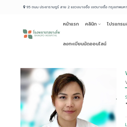
Skip
95 ถนน ประชาราษฎร์ สาย 2 แขวงบางซื่อ เขตบางซื่อ กรุงเทพม
to
content
หน้าแรก
คลินิก
โปรแกรม/
โรง
พยาบาล
บางโพ
ลงทะเบียนนัดออนไลน์
Your
choice
for
Good
Health